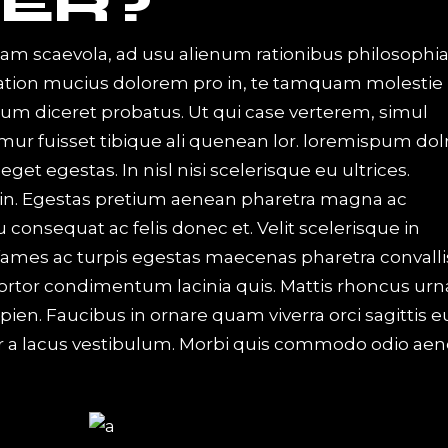
ER?
iam scaevola, ad usu alienum rationibus philosophi
Tation mucius dolorem pro in, te tamquam molestie
 eum diceret probatus. Ut qui case verterem, simul
mur fuisset tibique ali quenean lor. loremispum dol
t egestas. In nisl nisi scelerisque eu ultrices.
in. Egestas pretium aenean pharetra magna ac
u consequat ac felis donec et. Velit scelerisque in
ames ac turpis egestas maecenas pharetra convalli
 tortor condimentum lacinia quis. Mattis rhoncus urn
apien. Faucibus in ornare quam viverra orci sagittis e
 a lacus vestibulum. Morbi quis commodo odio aen