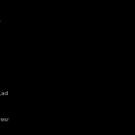
e
a,ad
resr