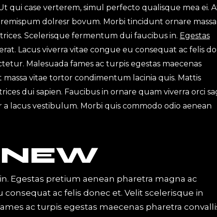
Ut qui case verterem, simul perfecto qualisque mea ei. A
 loremispum dolresr bovum. Morbi tincidunt ornare massa
ultrices. Scelerisque fermentum dui faucibus in.
Egestas
rat. Lacus viverra vitae congue eu consequat ac felis d
sectetur. Malesuada fames ac turpis egestas maecenas
met massa vitae tortor condimentum lacinia quis. Mattis
ices dui sapien. Faucibus in ornare quam viverra orci sag
 a lacus vestibulum. Morbi quis commodo odio aenean
 NEW
in. Egestas pretium aenean pharetra magna ac
u consequat ac felis donec et. Velit scelerisque in
ames ac turpis egestas maecenas pharetra convalli