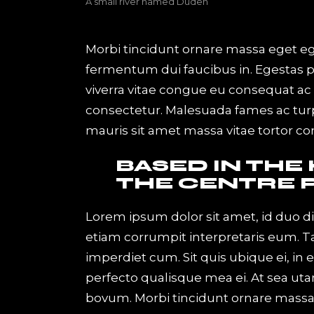
A small river named Duden
Morbi tincidunt ornare massa eget eges
fermentum dui faucibus in. Egestas 
viverra vitae congue eu consequat ac f
consectetur. Malesuada fames ac turpi
mauris sit amet massa vitae tortor c
BASED IN THE
THE CENTRE 
Lorem ipsum dolor sit amet, id duo d
etiam corrumpit interpretaris eum. 
imperdiet cum. Sit quis ubique ei, in
perfecto qualisque mea ei. At sea uta
bovum. Morbi tincidunt ornare massa e