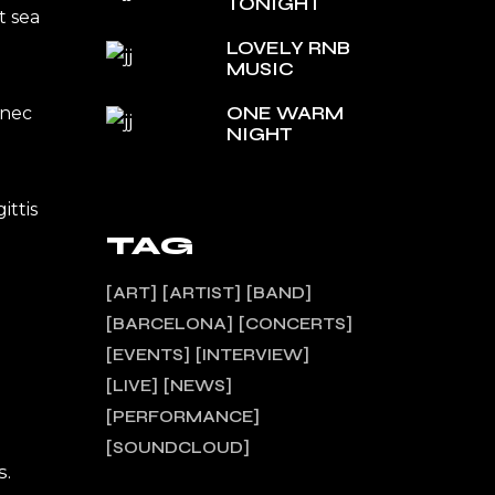
TONIGHT
t sea
LOVELY RNB
MUSIC
ONE WARM
onec
NIGHT
ittis
TAG
ART
ARTIST
BAND
BARCELONA
CONCERTS
EVENTS
INTERVIEW
LIVE
NEWS
PERFORMANCE
SOUNDCLOUD
s.