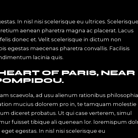
tas. In nisl nisi scelerisque eu ultrices. Scelerisqu
pretium aenean pharetra magna ac placerat. Lacus
elis donec et. Velit scelerisque in dictum non
s egestas maecenas pharetra convallis. Facilisis
ondimentum lacinia quis.
 HEART OF PARIS, NEAR
POMPIDOU.
iam scaevola, ad usu alienum rationibus philosophi
Tation mucius dolorem pro in, te tamquam molestie
 eum diceret probatus. Ut qui case verterem, simul
mur fuisset tibique ali quenean lor. loremispum dol
get egestas. In nisl nisi scelerisque eu