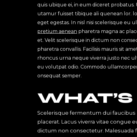
quis ubique ei, in eum diceret probatus. 
utamur fuisset tibique ali quenean lor.
eget egestas. In nisl nisi scelerisque eu 
pretium aenean
pharetra magna ac place
et. Velit scelerisque in dictum non con
pharetra convallis. Facilisis mauris sit a
rhoncus urna neque viverra justo nec ultr
eu volutpat odio. Commodo ullamcorper
onsequat semper.
WHAT’S
Scelerisque fermentum dui faucibus 
placerat. Lacus viverra vitae congue e
dictum non consectetur. Malesuada f