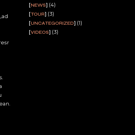
(4)
NEWS
(3)
TOUR
a,ad
(1)
UNCATEGORIZED
(3)
VIDEOS
resr
s.
a
u
ean.