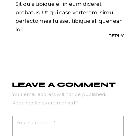
Sit quis ubique ei, in eum diceret
probatus. Ut qui case verterem, simul
perfecto mea fuisset tibique ali quenean
lor.
REPLY
LEAVE A COMMENT
Your email address will not be published.
Required fields are marked
*