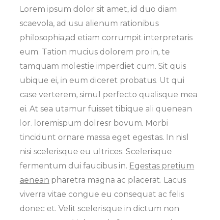
Lorem ipsum dolor sit amet, id duo diam
scaevola, ad usu alienum rationibus
philosophia,ad etiam corrumpit interpretaris
eum. Tation mucius dolorem pro in, te
tamquam molestie imperdiet cum. Sit quis
ubique ei, in eum diceret probatus. Ut qui
case verterem, simul perfecto qualisque mea
ei. At sea utamur fuisset tibique ali quenean
lor. loremispum dolresr bovum. Morbi
tincidunt ornare massa eget egestas. In nisl
nisi scelerisque eu ultrices. Scelerisque
fermentum dui faucibus in.
Egestas pretium
aenean
pharetra magna ac placerat. Lacus
viverra vitae congue eu consequat ac felis
donec et. Velit scelerisque in dictum non